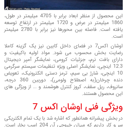
این محصول از منظر ابعاد برابر با 4705 میلیمتر در طول،
1860 میلیمتر در عرض و 1720 میلیمتر در ارتفاع توسعه
یافته است. فاصله بین محورها نیز برابر با 2780 میلیمتر
است.
اوشان اکس7 در فضای داخل کابین نیز یک گزینه کاملا
رضایت بخش محسوب می شود. مواد اولیه باکیفیت و
دارای بافت نرم، جزئیات کرومی، نمایشگر آمپر دیجیتال
12.3 اینچی، نمایشگر اصلی ویژه تنظیمات سیستم سرگرمی
10 اینچی، شارژ بی سیم، ترمز دستی الکترونیک، تعویض
دنده چرخان(به اصطلاح ولومی)، دوربین 360 درجه،
سانروف، ریل سقف، کروز کنترل هوشمند و … از ویژگی های
این محصول هستند.
ویژگی فنی اوشان اکس 7
در بخش پیشرانه همانطور که اشاره شد با یک تمام الکتریکی
سر و کار داریم که میزان خروجی آن 204 اسب بخار است.