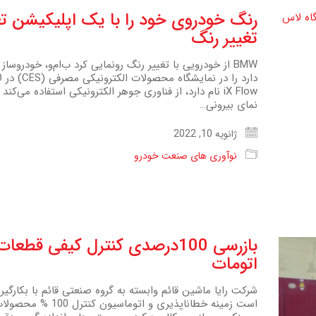
تغییر رنگ
BMW از خودرویی با تغییر رنگ رونمایی کرد ب‌ام‌و، خودرو
iX Flow نام دارد، از فناوری جوهر الکترونیکی استفاده می
نمای بیرونی…
ژانویه 10, 2022
نوآوری های صنعت خودرو
بازرسی 100درصدی کنترل کیفی 
اتومات
شرکت رایا ماشین قائم وابسته به گروه صنعتی قائم با بکارگ
است زمینه خطاناپذیر