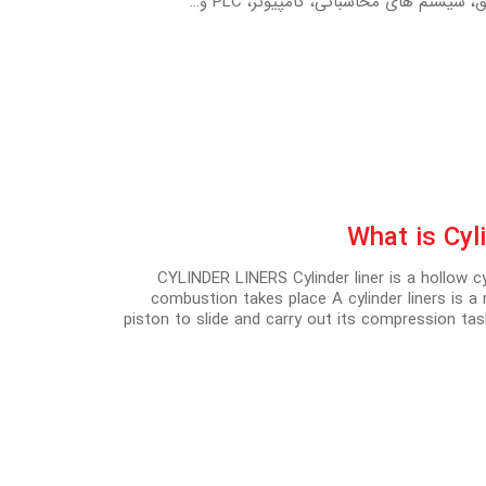
یستم های محاسباتی، کامپیوتر، PLC و…
:CYLINDER LINERS Cylinder liner is a hollow cy
combustion takes place A cylinder liners is a
piston to slide and carry out its compression tas