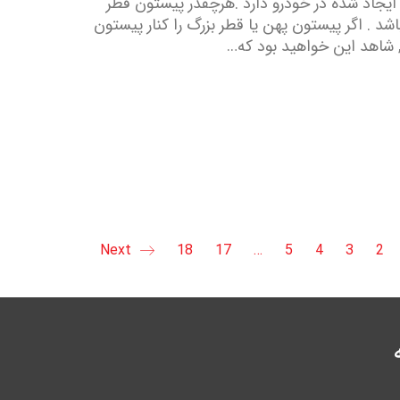
یجاد شده در خودرو دارد .هرچقدر پیستون قطر
اشد . اگر پیستون پهن یا قطر بزرگ را کنار پیستون
 , شاهد این خواهید بود که…
Next
18
17
…
5
4
3
2