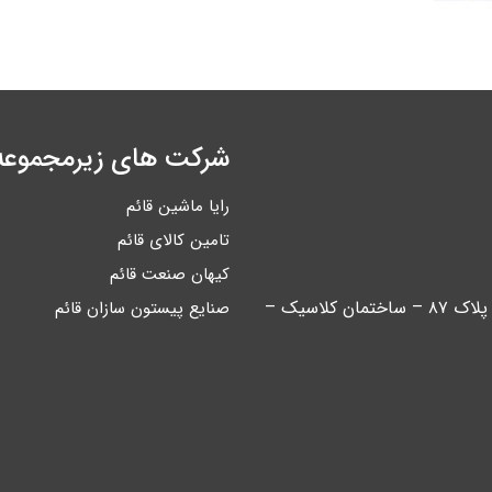
شرکت های زیرمجموعه
رایا ماشین قائم
تامین کالای قائم
کیهان صنعت قائم
تهران – خیابان آیت اله کاشانی – بین اباذر و مهران – پلاک ۸۷ – ساختمان کلاسیک –
صنایع پیستون سازان قائم