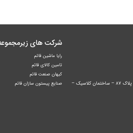
شرکت های زیرمجموعه
رایا ماشین قائم
تامین کالای قائم
کیهان صنعت قائم
تهران – خیابان آیت اله کاشانی – بین اباذر و مهران – پلاک ۸۷ – ساختمان کلاسیک –
صنایع پیستون سازان قائم