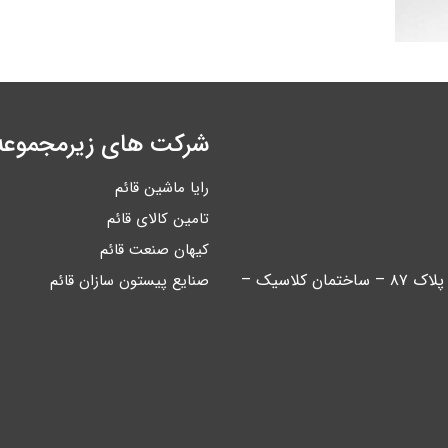
شرکت های زیرمجموعه
رایا ماشین قائم
تامین کالای قائم
کیهان صنعت قائم
تهران – خیابان آیت اله کاشانی – بین اباذر و مهران – پلاک ۸۷ – ساختمان کلاسیک –
صنایع پیستون سازان قائم