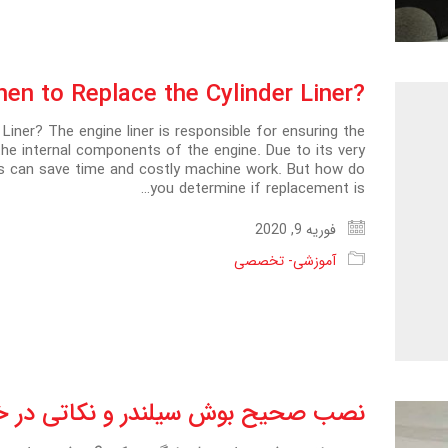
?How do I know When to Replace the Cylinder Liner
iner? The engine liner is responsible for ensuring the
e internal components of the engine. Due to its very
ners can save time and costly machine work. But how do
you determine if replacement is…
فوریه 9, 2020
آموزشی- تخصصی
نصب صحیح بوش سیلندر و نکاتی در 