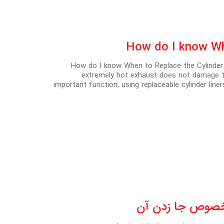
How do I know When to Replace the Cylinder L
extremely hot exhaust does not damage th
important function, using replaceable cylinder li
خصوص جا زدن آن